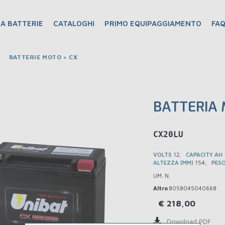
A BATTERIE
CATALOGHI
PRIMO EQUIPAGGIAMENTO
FA
BATTERIE MOTO > CX
BATTERIA 
C1CX20LU
VOLTS
12
CAPACITY AH
ALTEZZA (MM)
154
PESO
UM. N.
Altro
8058045040668
€
218,00
Download PDF