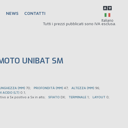
Q
NEWS
CONTATTI
Tutti i prezzi pubblicati sono IVA esclusa.
MOTO UNIBAT SM
UNGHEZZA (MM)
70
PROFONDITÀ (MM)
47
ALTEZZA (MM)
96
I ACIDO (LT)
0.1
tivo a Sx positivo a Sx in alto
SFIATO
DX
TERMINALE
1
LAYOUT
0