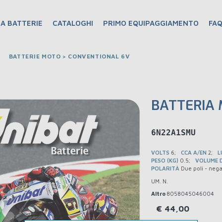
A BATTERIE
CATALOGHI
PRIMO EQUIPAGGIAMENTO
FA
BATTERIE MOTO > CONVENTIONAL 6V
BATTERIA 
BM6N22A1SMU
VOLTS
6
CCA A/EN
2
L
PESO (KG)
0.5
VOLUME D
POLARITÀ
Due poli - nega
UM. N.
Altro
8058045046004
€
44,00