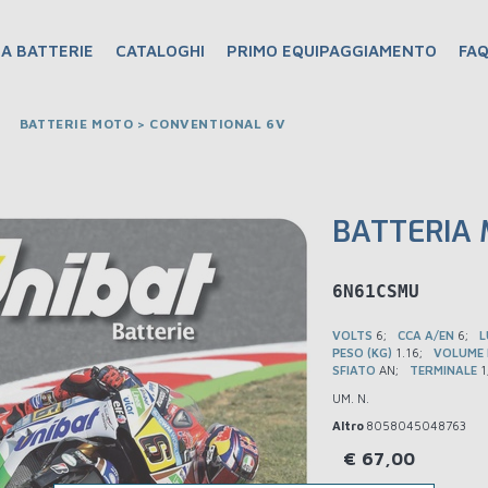
A BATTERIE
CATALOGHI
PRIMO EQUIPAGGIAMENTO
FA
BATTERIE MOTO > CONVENTIONAL 6V
BATTERIA 
BM6N61CSMU
VOLTS
6
CCA A/EN
6
L
PESO (KG)
1.16
VOLUME D
SFIATO
AN
TERMINALE
1
UM. N.
Altro
8058045048763
€
67,00