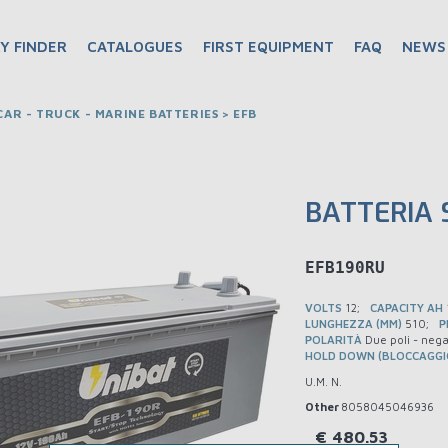
Y FINDER
CATALOGUES
FIRST EQUIPMENT
FAQ
NEWS
AR - TRUCK - MARINE BATTERIES > EFB
BATTERIA 
D4EFB190RU
VOLTS
12
CAPACITY AH
LUNGHEZZA (MM)
510
P
POLARITÀ
Due poli - nega
HOLD DOWN (BLOCCAGGI
U.M. N.
Other
8058045046936
€
480.53