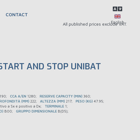
CONTACT
All published prices exclude VAT.
START AND STOP UNIBAT
190
CCA A/EN
1280
RESERVE CAPACITY (MIN)
360
ROFONDITÀ (MM)
222
ALTEZZA (MM)
217
PESO (KG)
47.95
tivo a Sx e positivo a Dx
TERMINALE
1
O)
B00
GRUPPO DIMENSIONALE
B(D5)