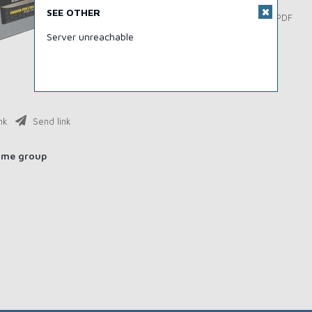
SEE OTHER
Download PDF
Server unreachable
nk
Send link
ame group