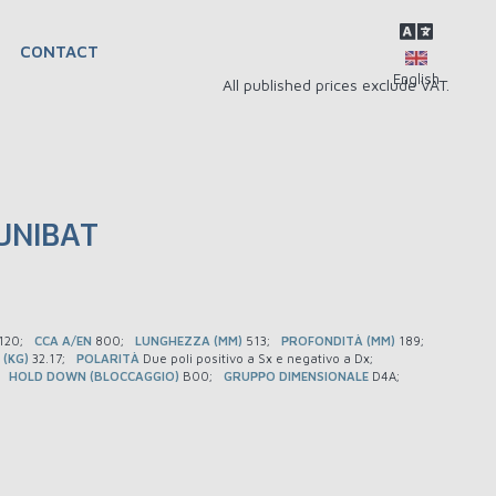
CONTACT
All published prices exclude VAT.
UNIBAT
120
CCA A/EN
800
LUNGHEZZA (MM)
513
PROFONDITÀ (MM)
189
 (KG)
32.17
POLARITÀ
Due poli positivo a Sx e negativo a Dx
HOLD DOWN (BLOCCAGGIO)
B00
GRUPPO DIMENSIONALE
D4A