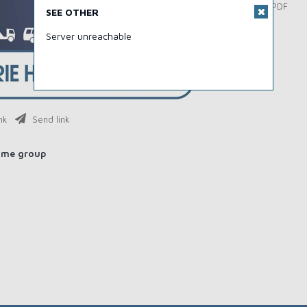
Download PDF
SEE OTHER
Server unreachable
nk
Send link
ame group