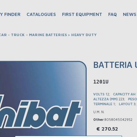
Y FINDER
CATALOGUES
FIRST EQUIPMENT
FAQ
NEWS
AR - TRUCK - MARINE BATTERIES > HEAVY DUTY
BATTERIA 
D41201U
VOLTS
12
CAPACITY AH
ALTEZZA (MM)
223
PESO
TERMINALE
1
LAYOUT
3
U.M. N.
Other
8058045042952
€
270.52