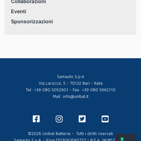
Collaborazioni
Eventi
Sponsorizzazioni
Samauto S.p.A
Via Larocca, 5 - 70132 Bari - Italia
Tel: +39 080 5052901 - Fax: +39 080 5662110
Mail: info@unibat.it
©2026 Unibat Batterie - Tutti i diritti riservati
Samauto S.p.A. - P.Iva IT03063590727 - R.E.A. 241857 - Cap.